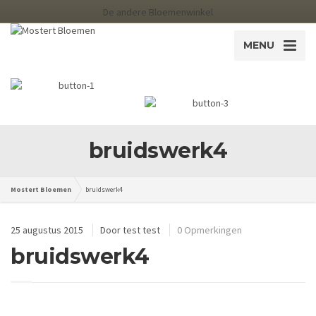
De andere Bloemenwinkel
MENU
bruidswerk4
Mostert Bloemen
bruidswerk4
25 augustus 2015
Door
test test
0 Opmerkingen
bruidswerk4