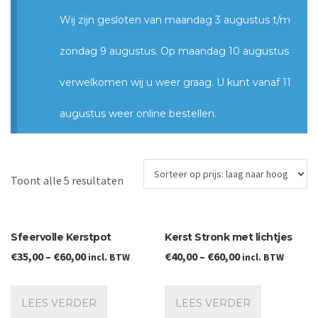
Wij zijn gesloten van maandag 3 augustus t/m
zondag 9 augustus. Op maandag 10 augustus
verwelkomen wij u weer graag. U kunt vanaf 11
augustus weer online bestellen.
Gesorteerd
Toont alle 5 resultaten
op
prijs:
laag
Sfeervolle Kerstpot
Kerst Stronk met lichtjes
naar
€
35,00
–
€
60,00
€
40,00
–
€
60,00
incl. BTW
incl. BTW
hoog
LEES VERDER
LEES VERDER