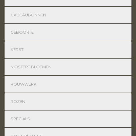
CADEAUBONNEN
GEBOORTE
KERST
MOSTERT BLOEMEN
ROUWWERK
ROZEN
SPECIALS