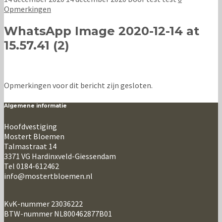
Opmerkingen
WhatsApp Image 2020-12-14 at
15.57.41 (2)
Opmerkingen voor dit bericht zijn gesloten.
Algemene informatie
Hoofdvestiging
Mostert Bloemen
Talmastraat 14
3371 VG Hardinxveld-Giessendam
Tel 0184-612462
info@mostertbloemen.nl
KvK-nummer 23036222
BTW-nummer NL800462877B01