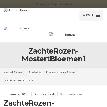
De andere Bloemenwinkel
MENU
ZachteRozen-
MostertBloemen1
Mostert Bloemen
Producten
Prachtige Zachte Rozen
ZachteRozen-MostertBloemen1
9 november 2020
Door
test test
0 Opmerkingen
ZachteRozen-