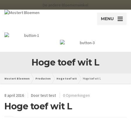
De andere Bloemenwinkel
MENU
Hoge toef wit L
Mostert Bloemen
Producten
Hoge toef wit
Hoge toef wit L
8 april 2016
Door
test test
0 Opmerkingen
Hoge toef wit L